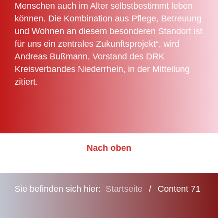
Menschen auch im Alter selbstbestimmt leben
können. Die Kombination aus Pflege, Betreuung
und Wohnen an diesem besonderen Standort ist
für uns ein zentrales Zukunftsprojekt“, wird
Andreas Bußmann, Vorstand des DRK
Kreisverbandes Niederrhein, in der Mitteilung
zitiert.
Nach oben
Sie befinden sich hier:
Startseite
/
Content 71