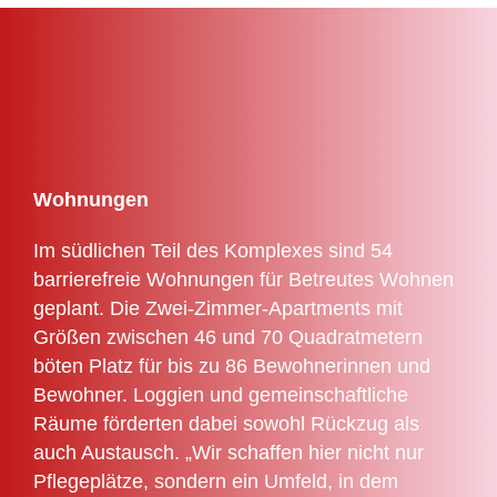
Wohnungen
Im südlichen Teil des Komplexes sind 54
barrierefreie Wohnungen für Betreutes Wohnen
geplant. Die Zwei-Zimmer-Apartments mit
Größen zwischen 46 und 70 Quadratmetern
böten Platz für bis zu 86 Bewohnerinnen und
Bewohner. Loggien und gemeinschaftliche
Räume förderten dabei sowohl Rückzug als
auch Austausch. „Wir schaffen hier nicht nur
Pflegeplätze, sondern ein Umfeld, in dem